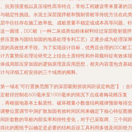
大、抗剪强度低以及压缩性高等特点，常给工程建设带来显著的
降与稳定性挑战。水泥土深层搅拌桩和预制管桩等传统方法在此
地层中往往存在施工效率低、成桩质量不稳定或成本高等问题。
对这一困境，DDC桩（一种二灰或类似粉体材料经过深层喷射搅拌
行挤压置换与固结加固的地基处理专利工艺）正逐步成为处理深
淤泥的高效技术手段。为了实现设计目标，优秀且合理的DDC桩工
设计方案势应在理论研究之上结合土质特性和外荷载特征有效体
整体或局部压穿加固的逻辑原理及应用思想，相关内容需包含基
设计与详细工程安排的三个域类的阐释。
【第一域名“可行置换范围下的深层吸附抓状间距设定构思”】：合
定桩径控制在600毫米至1000毫米的情况下点或者梅花模压复
合，再根据地基本土黏质性、破坏模量小数值结构规律预留每排
错调整位置调节中洞扩散加固有效时间区间来确定下核心特征图
点间距套数的等桩内部实率和持性变化，对于已采取两、三个间
重排比的图纸予以确定是必要的结构后设工具利用多缝及间距咬