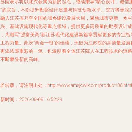
江苏院表示将以此次获奖为新的起点，继续秉承“精心设计、诚信
务”的宗旨，不断提升勘察设计质量与科技创新水平。院方将更深
地融入江苏省乃至全国的城乡建设发展大局，聚焦城市更新、乡
振兴、基础设施现代化等重点领域，提供更多高质量的勘察设计
果，为谱写“强富美高”新江苏现代化建设新篇章贡献更多的专业智
与工程力量。此次“两金一银”的佳绩，无疑为江苏院的高质量发展
程再添浓墨重彩的一笔，也激励着全体江苏院人在工程技术的道
上不断攀登新的高峰。
若转载，请注明出处：http://www.amsjcwl.com/product/86.html
新时间：2026-08-08 16:52:29