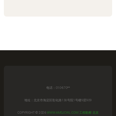
电话：010-870**
地址：北京市海淀区彰化路138号院1号楼9层909
COPYRIGHT © 2026
WWW.AMSJCWL.COM
工程勘察
北京