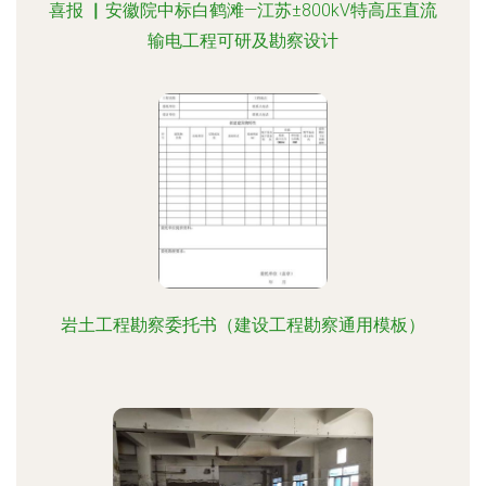
喜报 ▏安徽院中标白鹤滩—江苏±800kV特高压直流
输电工程可研及勘察设计
岩土工程勘察委托书（建设工程勘察通用模板）