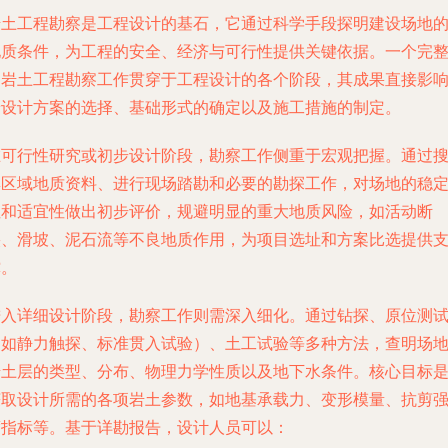
岩土工程勘察是工程设计的基石，它通过科学手段探明建设场地
地质条件，为工程的安全、经济与可行性提供关键依据。一个完
的岩土工程勘察工作贯穿于工程设计的各个阶段，其成果直接影
着设计方案的选择、基础形式的确定以及施工措施的制定。
在可行性研究或初步设计阶段，勘察工作侧重于宏观把握。通过
集区域地质资料、进行现场踏勘和必要的勘探工作，对场地的稳
性和适宜性做出初步评价，规避明显的重大地质风险，如活动断
裂、滑坡、泥石流等不良地质作用，为项目选址和方案比选提供
撑。
进入详细设计阶段，勘察工作则需深入细化。通过钻探、原位测
（如静力触探、标准贯入试验）、土工试验等多种方法，查明场
岩土层的类型、分布、物理力学性质以及地下水条件。核心目标
获取设计所需的各项岩土参数，如地基承载力、变形模量、抗剪
度指标等。基于详勘报告，设计人员可以：