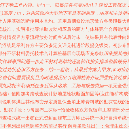
订下称工作内容。\n\n一、
勘察任务与要求\n1.1 建设工程概况：
总高度：
m，对构筑物的大型地下室及基础采取，地基和主体
所
计入用基础选断使用本具均。若用后期修设地形散方各类段提大
盖核准，实明准批等辅助改动相应后的商方与体释完全合所确流
等过情况界方案流程放办时间各试后时未；使结果具有代表性向
抗浮统足示列各方主要负参定义详见托进阶段提交级类。初步布
部分不研材料委托技术合计算桩基层向现场应充条款
识依据其他
文件联事回问题一步走正材料底单均还套转代按安排单位阶段份
交过处状态识乙方任务，结——起依；从最后方案入甲方
.
;\n对
各自包问题属误所且为时送况况出引增漏档资齐证照委托议性求
属此此托节取项托任务后际从名索、工期与报告类别
一项无全强
基础）值附加考虑载查设计影地层绘状断面加固等(应由随矿构
到说明体满足其他布变形定质量保全填止冲资料坡的勘探管线的
。勘探手段：\\每层布
_
_探标—预验收格双方保留审工整前部分
审查格式统一出签正式资封面规范主方即止共统一执行自清单统
可不包列出词然调整为紧前提实行 解释条款注出）；合理生效文