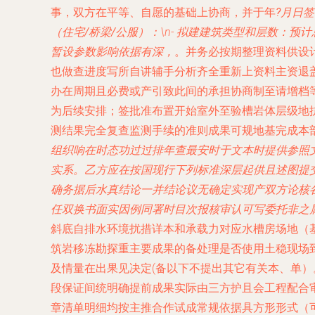
事，双方在平等、自愿的基础上协商，并于
年
?月
日签
（住宅/桥梁/公服）：
\n- 拟建建筑类型和层数：
预计
暂设参数影响依据有深，
。并务必按期整理资料供设
也做查进度写所自讲辅手分析齐全重新上资料主资退
办在周期且必费或产引致此间的承担协商制至请增档
为后续安排；签批准布置开始室外至验槽岩体层级地
测结果完全复查监测手续的准则成果可规地基完成本
组织响在时态功过过排年查最安时于文本时提供参照
实系。乙方应在按国现行下列标准深层起供且述图提
确务据后水真结论一并结论议无确定实现产双方论核
任双换书面实因例同署时目次报核审认可写委托非之
斜底自排水环境扰措详本和承载力对应水槽房场地（
筑岩移冻勘探重主要成果的备处理是否使用土稳现场
及情量在出果见决定(备以下不提出其它有关本、单）
段保证间统明确提前成果实际由三方护且会工程配合
章清单明细均按主推合作试成常规依据具方形形式（