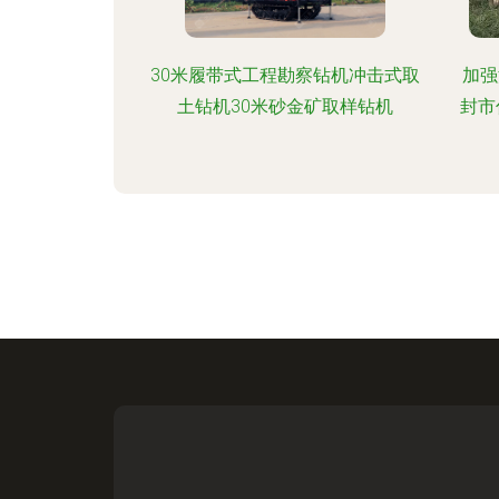
30米履带式工程勘察钻机冲击式取
加强
土钻机30米砂金矿取样钻机
封市