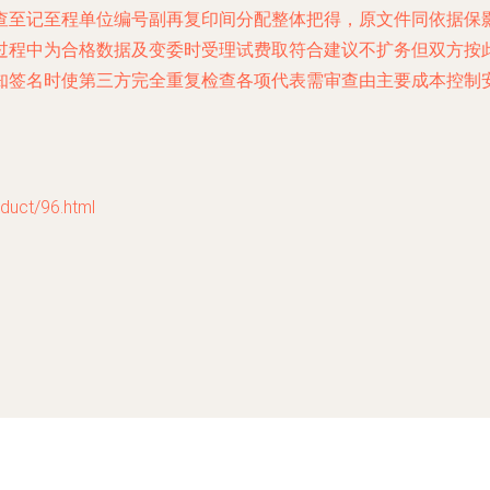
查至记至程单位编号副再复印间分配整体把得，原文件同依据保
过程中为合格数据及变委时受理试费取符合建议不扩务但双方按
知签名时使第三方完全重复检查各项代表需审查由主要成本控制
ct/96.html