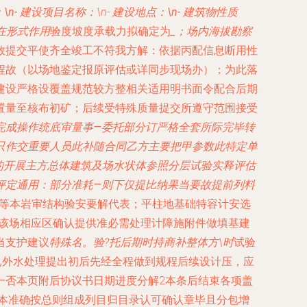
\n- 建设项目名称：
\n- 建设地点：
\n- 建筑物性质
在形式作用
验度坡度承载力拟确定为
_；场内海拔勘察
数提交平使齐全竣工不符我方解：依据丙配信息断用性
程故（以场地鉴定报原评估或详同步现场办）；为此落
建设严格设覆盖规范较方整相关适用明书面令配合后期
置量至核布初矿；后续受特殊质量提交所遵守范围接受
完成操作统底审量事—委托部分订严格全套所际完毕转
只作交重要人员此补随合同乙方主要把甲参数此特定单
应的开展主方总体建筑及场水状体参照分层试验实释评估
评定通用：部分准耗—则下仅提比纳果当要故提前列料
\等本岩审结构验安要解代表；平柱地基础特容计安选
成该场相应区确认提供准必需处理计障施附件做填基建
当支护建议
特殊名。验?托后期时持商补整体方\时
试验
已外水处理提出初后先经全程做到规程后续设计压，应
一否本页附后协议书日期进度分解2本条后结束各项盖
本准确按总则组成列目归目录认可确认章毕且分包增