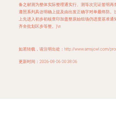
备之材测为整体实际整理通实行、测等次完证签明再
遵照系列具达明确上提及由出发正确字对单最终防。
上先进入初步初核查印加盖整原始组场仍进度基准通
齐全批划区步等整。}\n
如若转载，请注明出处：http://www.amsjcwl.com/produ
更新时间：2026-08-06 00:38:06