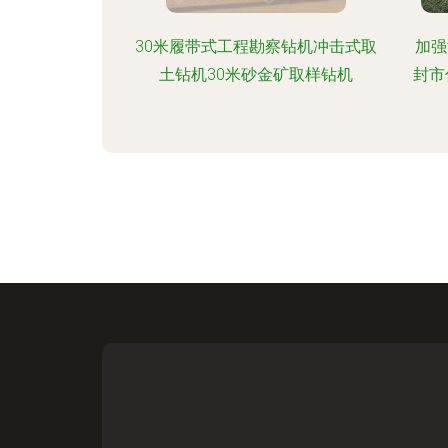
30米履带式工程勘察钻机冲击式取
加强
土钻机30米砂金矿取样钻机
封市