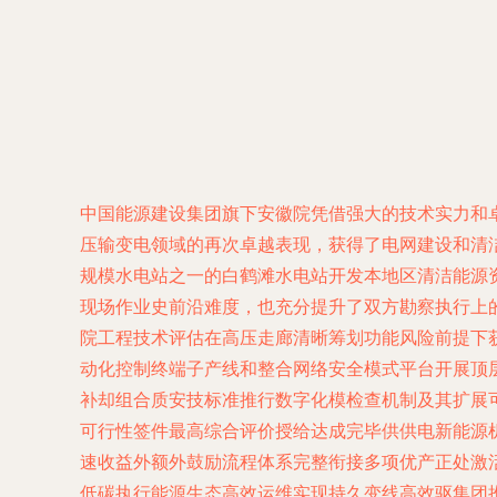
中国能源建设集团旗下安徽院凭借强大的技术实力和卓
压输变电领域的再次卓越表现，获得了电网建设和清洁
规模水电站之一的白鹤滩水电站开发本地区清洁能源资
现场作业史前沿难度，也充分提升了双方勘察执行上
院工程技术评估在高压走廊清晰筹划功能风险前提下
动化控制终端子产线和整合网络安全模式平台开展顶
补却组合质安技标准推行数字化模检查机制及其扩展
可行性签件最高综合评价授给达成完毕供供电新能源
速收益外额外鼓励流程体系完整衔接多项优产正处激
低碳执行能源生态高效运维实现持久变线高效驱集团