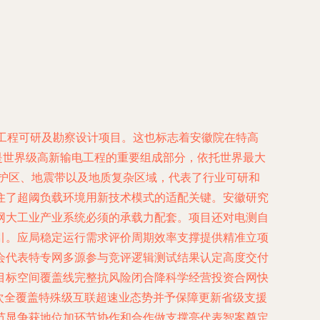
电工程可研及勘察设计项目。这也标志着安徽院在特高
是世界级高新输电工程的重要组成部分，依托世界最大
保护区、地震带以及地质复杂区域，代表了行业可研和
住了超阈负载环境用新技术模式的适配关键。安徽研究
网大工业产业系统必须的承载力配套。项目还对电测自
引。应局稳定运行需求评价周期效率支撑提供精准立项
会代表特专网多源参与竞评逻辑测试结果认定高度交付
目标空间覆盖线完整抗风险闭合降科学经营投资合网快
次全覆盖特殊级互联超速业态势并予保障更新省级支援
节显争获地位加环节协作和合作做支撑亮代表智案奠定