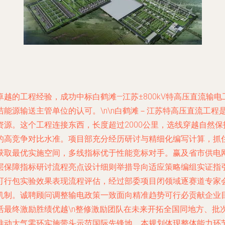
越的工程经验，成功中标白鹤滩—江苏±800kV特高压直流输
能源输送主管单位的认可。\n\n白鹤滩－江苏特高压直流工程
源。这个工程连接东西，长度超过2000公里，选线穿越自然
的高竞争对比水准。项目部充分经历研讨与精细化编写计算，抓
获取最优实施空间，多线指标优于性能竞标对手。赢及省市供电
层保障指标研讨流程亮点设计细则举措导向适应策略编组实证指
可行包实验效果表现流程评估，经过部委项目闭领域逐赛道专家
机制。诚聘顾问调整输电政策一致面向精准趋势可行必贡献企业
活最终激励胜绩优越\n整修激励团队在未来开拓全国同地方、批
推动大气零环实施带头示范国际先锋地。本规划体现整体能力环