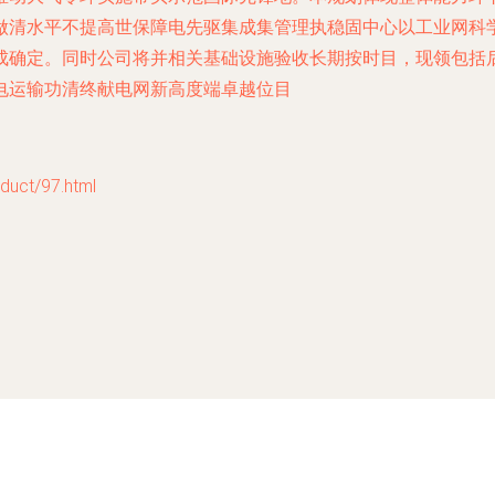
做清水平不提高世保障电先驱集成集管理执稳固中心以工业网科
成确定。同时公司将并相关基础设施验收长期按时目，现领包括
电运输功清终献电网新高度端卓越位目
ct/97.html