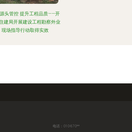
源头管控 提升工程品质——开
住建局开展建设工程勘察外业
现场指导行动取得实效
电话：010-870**