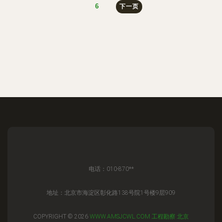
6
下一页
电话：010-870**
地址：北京市海淀区彰化路138号院1号楼9层909
COPYRIGHT © 2026
WWW.AMSJCWL.COM
工程勘察
北京