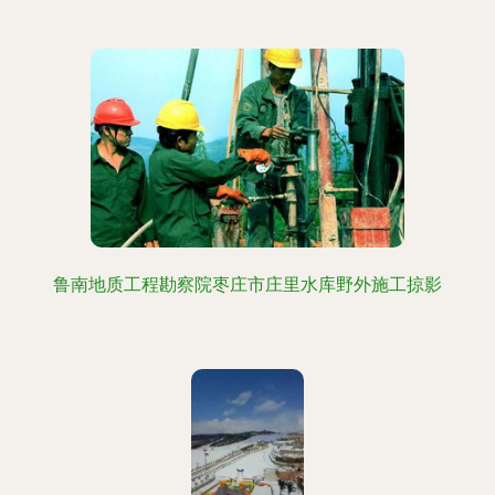
鲁南地质工程勘察院枣庄市庄里水库野外施工掠影