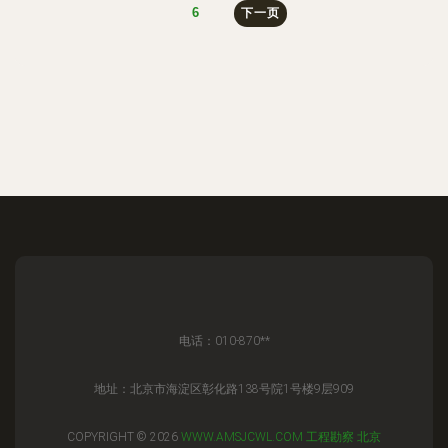
6
下一页
电话：010-870**
地址：北京市海淀区彰化路138号院1号楼9层909
COPYRIGHT © 2026
WWW.AMSJCWL.COM
工程勘察
北京