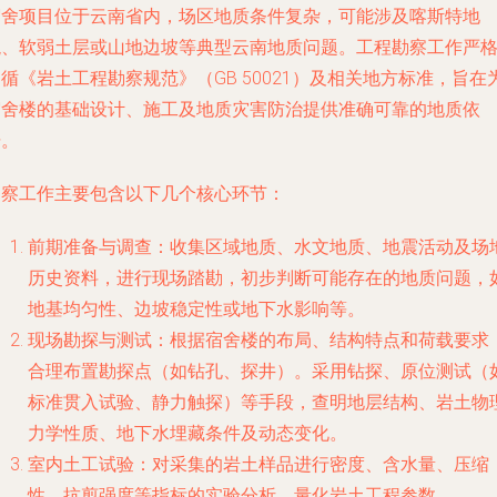
宿舍项目位于云南省内，场区地质条件复杂，可能涉及喀斯特地
貌、软弱土层或山地边坡等典型云南地质问题。工程勘察工作严
循《岩土工程勘察规范》（GB 50021）及相关地方标准，旨在
宿舍楼的基础设计、施工及地质灾害防治提供准确可靠的地质依
据。
勘察工作主要包含以下几个核心环节：
前期准备与调查：收集区域地质、水文地质、地震活动及场
历史资料，进行现场踏勘，初步判断可能存在的地质问题，
地基均匀性、边坡稳定性或地下水影响等。
现场勘探与测试：根据宿舍楼的布局、结构特点和荷载要求
合理布置勘探点（如钻孔、探井）。采用钻探、原位测试（
标准贯入试验、静力触探）等手段，查明地层结构、岩土物
力学性质、地下水埋藏条件及动态变化。
室内土工试验：对采集的岩土样品进行密度、含水量、压缩
性、抗剪强度等指标的实验分析，量化岩土工程参数。