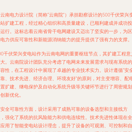
云南电力设计院（简称“云南院”）承担勘察设计的500千伏荣兴
电站扩建工程，经过精心组织和高质量建设，已顺利建成并成功
入运行。这标志着云南省骨干电网建设又迈出了坚实的一步，为
域电力供应可靠性和新能源消纳能力的提升提供了强有力的支撑
500千伏荣兴变电站作为云南电网的重要枢纽节点，其扩建工程意
重大。云南院设计团队充分考虑了电网未来发展需求与现有系统
兼容性，在工程设计中展现了卓越的专业技术实力。设计遵循“安
可靠、技术先进、经济合理、环境友好”的原则，对主变增容、配
装置扩建、继电保护及自动化系统升级等关键环节进行了周密规
和创新优化。
在安全可靠性方面，设计采用了成熟可靠的设备选型和主接线方
案，强化了系统的抗风险能力和供电连续性。技术先进性体现在
面应用了智能变电站设计理念，提升了设备的可观测、可控制和