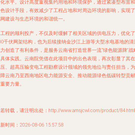
动化水平。设计高度重视集约用地和环境保护，通过紧凑型布置
绿色设计手段，有效减少了工程占地和对周边环境的影响，实现
电网建设与生态环境的和谐统一。
该工程的顺利投产，不仅及时缓解了相关区域的供电压力，优化
500千伏网架结构，也为后续接纳金沙江上游等大型水电基地的清
电力创造了有利条件，是服务云南省打造世界一流“绿色能源牌”战
的具体实践。云南院凭借在此项目中的出色表现，再次彰显了其
高压、超高压输变电工程勘察设计领域的领先地位与责任担当，
保障云南乃至西南地区电力能源安全、推动能源绿色低碳转型贡
了重要力量。
若转载，请注明出处：http://www.amsjcwl.com/product/84.html
新时间：2026-08-06 15:57:58