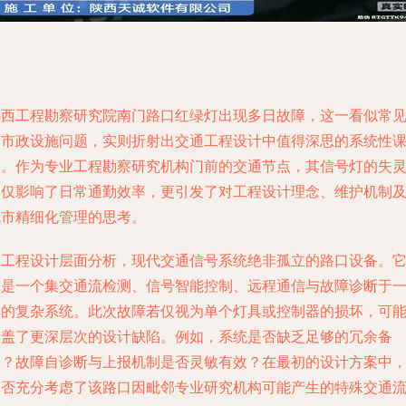
陕西工程勘察研究院南门路口红绿灯出现多日故障，这一看似常
的市政设施问题，实则折射出交通工程设计中值得深思的系统性
题。作为专业工程勘察研究机构门前的交通节点，其信号灯的失
不仅影响了日常通勤效率，更引发了对工程设计理念、维护机制
城市精细化管理的思考。
从工程设计层面分析，现代交通信号系统绝非孤立的路口设备。
应是一个集交通流检测、信号智能控制、远程通信与故障诊断于
体的复杂系统。此次故障若仅视为单个灯具或控制器的损坏，可
掩盖了更深层次的设计缺陷。例如，系统是否缺乏足够的冗余备
份？故障自诊断与上报机制是否灵敏有效？在最初的设计方案中
是否充分考虑了该路口因毗邻专业研究机构可能产生的特殊交通