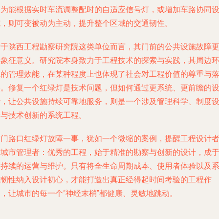
级为能根据实时车流调整配时的自适应信号灯，或增加车路协同
施，则可变被动为主动，提升整个区域的交通韧性。
对于陕西工程勘察研究院这类单位而言，其门前的公共设施故障
具象征意义。研究院本身致力于工程技术的探索与实践，其周边
境的管理效能，在某种程度上也体现了社会对工程价值的尊重与
实。修复一个红绿灯是技术问题，但如何通过更系统、更前瞻的
计，让公共设施持续可靠地服务，则是一个涉及管理科学、制度
计与技术创新的系统工程。
南门路口红绿灯故障一事，犹如一个微缩的案例，提醒工程设计
与城市管理者：优秀的工程，始于精准的勘察与创新的设计，成
可持续的运营与维护。只有将全生命周期成本、使用者体验以及
统韧性纳入设计初心，才能打造出真正经得起时间考验的工程作
品，让城市的每一个“神经末梢”都健康、灵敏地跳动。