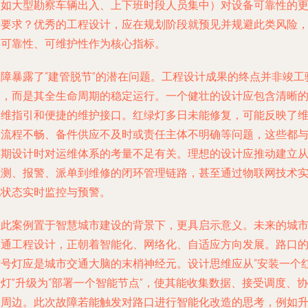
（如大型勘察车辆出入、上下班时段人员集中）对设备可靠性的
高要求？优秀的工程设计，应在规划阶段就预见并规避此类风险
将可靠性、可维护性作为核心指标。
故障暴露了“建管脱节”的潜在问题。工程设计成果的终点并非竣工
收，而是其全生命周期的稳定运行。一个健壮的设计应包含清晰
运维指引和便捷的维护接口。红绿灯多日未能修复，可能反映了
护流程不畅、备件供应不及时或责任主体不明确等问题，这些都
前期设计时对运维体系的考量不足有关。理想的设计应推动建立
监测、报警、派单到维修的闭环管理链路，甚至通过物联网技术
现状态实时监控与预警。
将此案例置于智慧城市建设的背景下，更具启示意义。未来的城
交通工程设计，正朝着智能化、网络化、自适应方向发展。路口
信号灯应是城市交通大脑的末梢神经元。设计思维应从“安装一个
灯”升级为“部署一个智能节点”，使其能收集数据、接受调度、协
同周边。此次故障若能触发对路口进行智能化改造的思考，例如