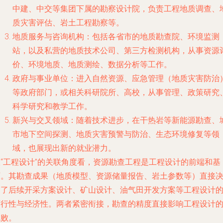
中建、中交等集团下属的勘察设计院，负责工程地质调查、
质灾害评估、岩土工程勘察等。
地质服务与咨询机构
：包括各省市的地质勘查院、环境监测
站，以及私营的地质技术公司、第三方检测机构，从事资源
价、环境地质、地质测绘、数据分析等工作。
政府与事业单位
：进入自然资源、应急管理（地质灾害防治
等政府部门，或相关科研院所、高校，从事管理、政策研究
科学研究和教学工作。
新兴与交叉领域
：随着技术进步，在干热岩等新能源勘查、
市地下空间探测、地质灾害预警与防治、生态环境修复等领
域，也展现出新的就业潜力。
从“工程设计”的关联角度看，资源勘查工程是工程设计的
前端和基
石
。其勘查成果（地质模型、资源储量报告、岩土参数等）直接
定了后续开采方案设计、矿山设计、油气田开发方案等工程设计
可行性与经济性。两者紧密衔接，勘查的精度直接影响工程设计
成败。